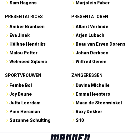
Sam Hagens
Marjolein Faber
PRESENTATRICES
PRESENTATOREN
Amber Brantsen
Albert Verlinde
Eva Jinek
Arjen Lubach
Hélène Hendriks
Beau van Erven Dorens
Malou Petter
Johan Derksen
Welmoed Sijtsma
Wilfred Genee
SPORTVROUWEN
ZANGERESSEN
Femke Bol
Davina Michelle
Joy Beune
Emma Heesters
Jutta Leerdam
Maan de Steenwinkel
Pien Hersman
Roxy Dekker
Suzanne Schulting
S10