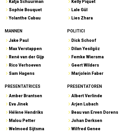
Katja Schuurman
Kelly Piquet
Sophie Bouquet
Lale Gül
Yolanthe Cabau
Lies Zhara
MANNEN
POLITICI
Jake Paul
Dick Schoof
Max Verstappen
Dilan Yesilgöz
René van der Gijp
Femke Wiersma
Rico Verhoeven
Geert Wilders
Sam Hagens
Marjolein Faber
PRESENTATRICES
PRESENTATOREN
Amber Brantsen
Albert Verlinde
Eva Jinek
Arjen Lubach
Hélène Hendriks
Beau van Erven Dorens
Malou Petter
Johan Derksen
Welmoed Sijtsma
Wilfred Genee