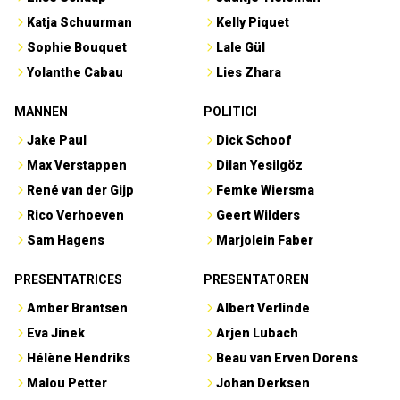
Katja Schuurman
Kelly Piquet
Sophie Bouquet
Lale Gül
Yolanthe Cabau
Lies Zhara
MANNEN
POLITICI
Jake Paul
Dick Schoof
Max Verstappen
Dilan Yesilgöz
René van der Gijp
Femke Wiersma
Rico Verhoeven
Geert Wilders
Sam Hagens
Marjolein Faber
PRESENTATRICES
PRESENTATOREN
Amber Brantsen
Albert Verlinde
Eva Jinek
Arjen Lubach
Hélène Hendriks
Beau van Erven Dorens
Malou Petter
Johan Derksen