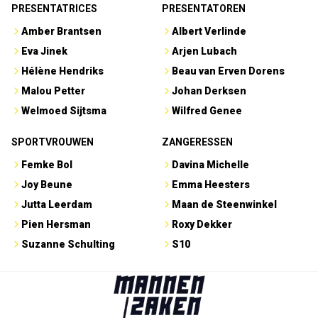
PRESENTATRICES
PRESENTATOREN
Amber Brantsen
Albert Verlinde
Eva Jinek
Arjen Lubach
Hélène Hendriks
Beau van Erven Dorens
Malou Petter
Johan Derksen
Welmoed Sijtsma
Wilfred Genee
SPORTVROUWEN
ZANGERESSEN
Femke Bol
Davina Michelle
Joy Beune
Emma Heesters
Jutta Leerdam
Maan de Steenwinkel
Pien Hersman
Roxy Dekker
Suzanne Schulting
S10