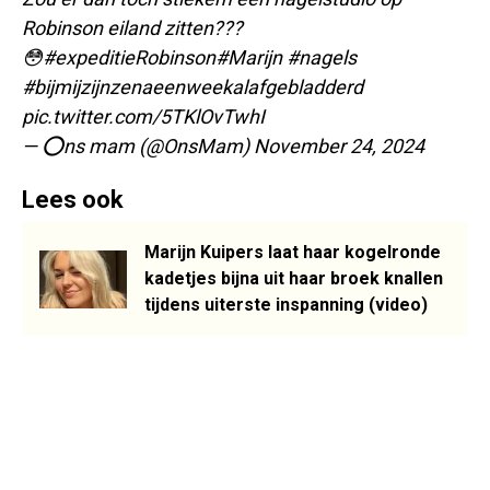
Robinson eiland zitten???
😳
#expeditieRobinson
#Marijn
#nagels
#bijmijzijnzenaeenweekalafgebladderd
pic.twitter.com/5TKlOvTwhI
— ⭕️ns mam (@OnsMam)
November 24, 2024
Lees ook
Marijn Kuipers laat haar kogelronde
kadetjes bijna uit haar broek knallen
tijdens uiterste inspanning (video)