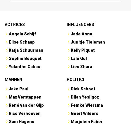
ACTRICES
INFLUENCERS
Angela Schijf
Jade Anna
Elise Schaap
Juultje Tieleman
Katja Schuurman
Kelly Piquet
Sophie Bouquet
Lale Gül
Yolanthe Cabau
Lies Zhara
MANNEN
POLITICI
Jake Paul
Dick Schoof
Max Verstappen
Dilan Yesilgöz
René van der Gijp
Femke Wiersma
Rico Verhoeven
Geert Wilders
Sam Hagens
Marjolein Faber