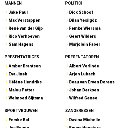
MANNEN
POLITICI
Jake Paul
Dick Schoof
Max Verstappen
Dilan Yesilgöz
René van der Gijp
Femke Wiersma
Rico Verhoeven
Geert Wilders
Sam Hagens
Marjolein Faber
PRESENTATRICES
PRESENTATOREN
Amber Brantsen
Albert Verlinde
Eva Jinek
Arjen Lubach
Hélène Hendriks
Beau van Erven Dorens
Malou Petter
Johan Derksen
Welmoed Sijtsma
Wilfred Genee
SPORTVROUWEN
ZANGERESSEN
Femke Bol
Davina Michelle
Joy Beune
Emma Heesters