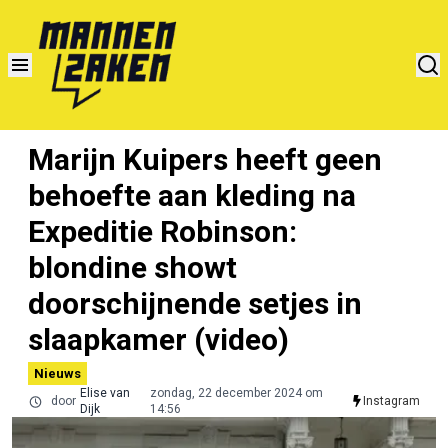
Marijn Kuipers heeft geen
behoefte aan kleding na
Expeditie Robinson:
blondine showt
doorschijnende setjes in
slaapkamer (video)
Nieuws
Elise van
zondag, 22 december 2024 om
door
Instagram
Dijk
14:56