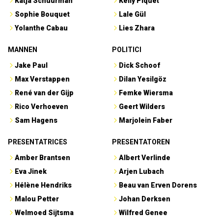
Katja Schuurman
Kelly Piquet
Sophie Bouquet
Lale Gül
Yolanthe Cabau
Lies Zhara
MANNEN
POLITICI
Jake Paul
Dick Schoof
Max Verstappen
Dilan Yesilgöz
René van der Gijp
Femke Wiersma
Rico Verhoeven
Geert Wilders
Sam Hagens
Marjolein Faber
PRESENTATRICES
PRESENTATOREN
Amber Brantsen
Albert Verlinde
Eva Jinek
Arjen Lubach
Hélène Hendriks
Beau van Erven Dorens
Malou Petter
Johan Derksen
Welmoed Sijtsma
Wilfred Genee