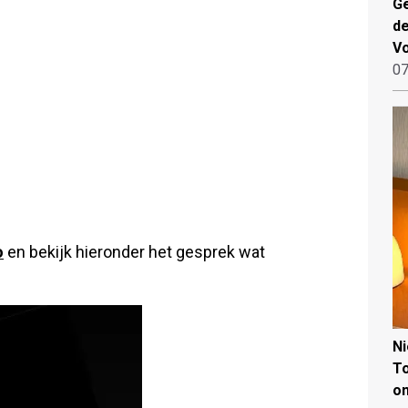
Ge
de
V
07
o
en bekijk hieronder het gesprek wat
N
To
on