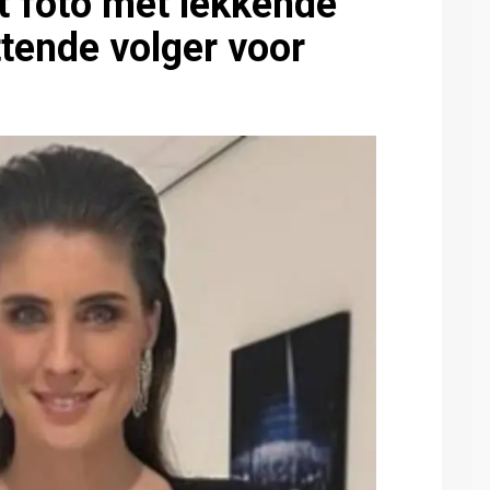
t foto met lekkende
tende volger voor