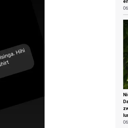
en
06
N
Da
zw
lu
06