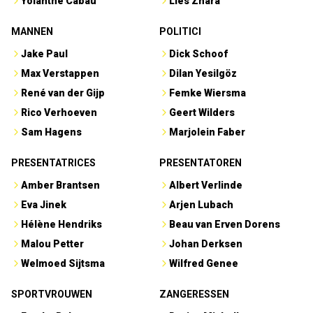
Yolanthe Cabau
Lies Zhara
MANNEN
POLITICI
Jake Paul
Dick Schoof
Max Verstappen
Dilan Yesilgöz
René van der Gijp
Femke Wiersma
Rico Verhoeven
Geert Wilders
Sam Hagens
Marjolein Faber
PRESENTATRICES
PRESENTATOREN
Amber Brantsen
Albert Verlinde
Eva Jinek
Arjen Lubach
Hélène Hendriks
Beau van Erven Dorens
Malou Petter
Johan Derksen
Welmoed Sijtsma
Wilfred Genee
SPORTVROUWEN
ZANGERESSEN