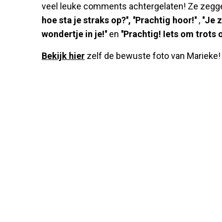
veel leuke comments achtergelaten! Ze zegge
hoe sta je straks op?'', ''Prachtig hoor!''
,
''Je 
wondertje in je!''
en
''Prachtig! Iets om trots op
Bekijk hier
zelf de bewuste foto van Marieke!