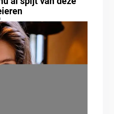
ú al spijt van deze
eieren
0