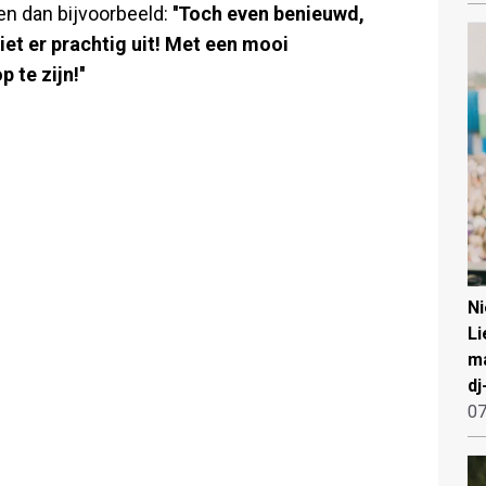
n dan bijvoorbeeld:
''Toch even benieuwd,
ziet er prachtig uit! Met een mooi
 te zijn!''
N
Li
ma
dj
07