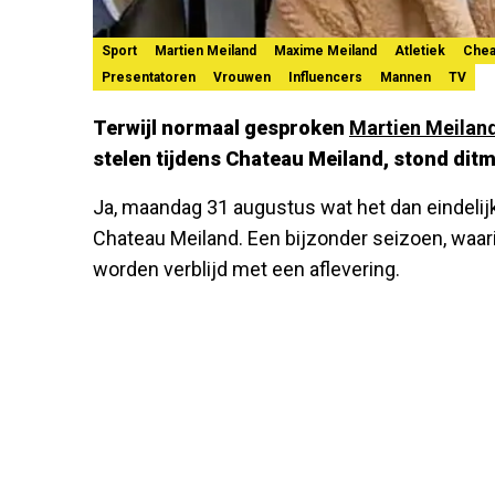
Sport
Martien Meiland
Maxime Meiland
Atletiek
Chea
Presentatoren
Vrouwen
Influencers
Mannen
TV
Terwijl normaal gesproken
Martien Meilan
stelen tijdens Chateau Meiland, stond ditm
Ja, maandag 31 augustus wat het dan eindelij
Chateau Meiland. Een bijzonder seizoen, waar
worden verblijd met een aflevering.