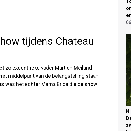
To
on
en
06
show tijdens Chateau
t zo excentrieke vader Martien Meiland
het middelpunt van de belangstelling staan.
us was het echter Mama Erica die de show
N
Da
zw