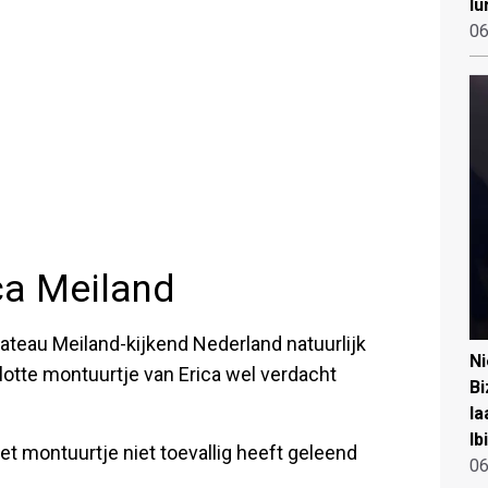
lu
06
ica Meiland
ateau Meiland-kijkend Nederland natuurlijk
N
lotte montuurtje van Erica wel verdacht
Bi
la
Ib
et montuurtje niet toevallig heeft geleend
06