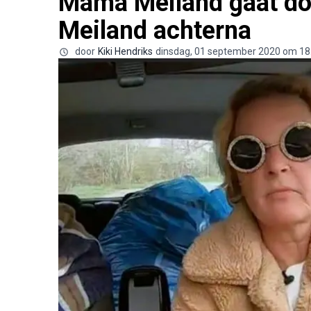
Mama Meiland gaat d
Meiland achterna
door
Kiki Hendriks
dinsdag, 01 september 2020 om 18