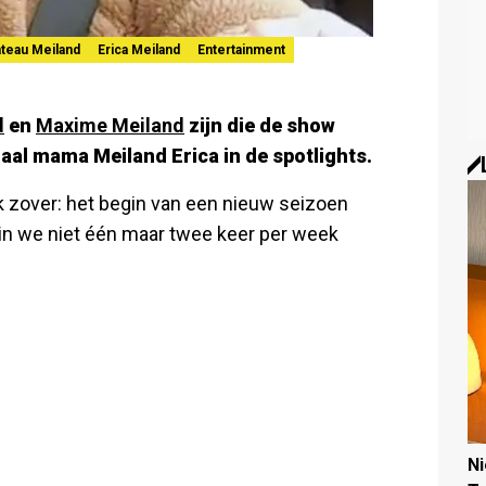
teau Meiland
Erica Meiland
Entertainment
d
en
Maxime Meiland
zijn die de show
aal mama Meiland Erica in de spotlights.
k zover: het begin van een nieuw seizoen
in we niet één maar twee keer per week
N