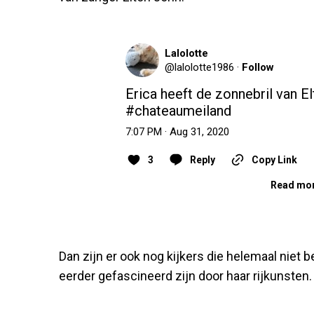
Lalolotte
@
lalolotte1986
·
Follow
#chateaumeiland
7:07 PM · Aug 31, 2020
3
Reply
Copy Link
Read mor
Dan zijn er ook nog kijkers die helemaal niet 
eerder gefascineerd zijn door haar rijkunste