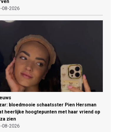
rven
-08-2026
ieuws
zar: bloedmooie schaatsster Pien Hersman
at heerlijke hoogtepunten met haar vriend op
iza zien
-08-2026