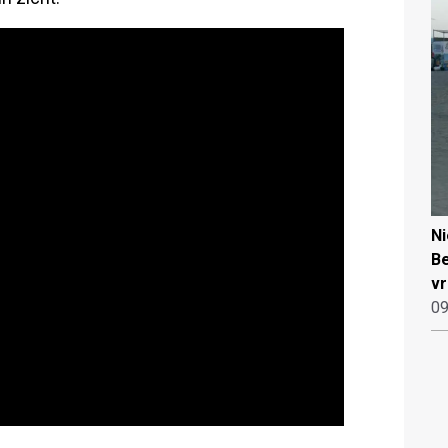
N
Be
vr
09