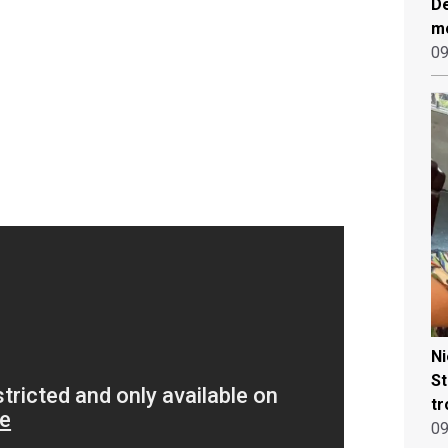
De
mo
09
N
St
tr
09