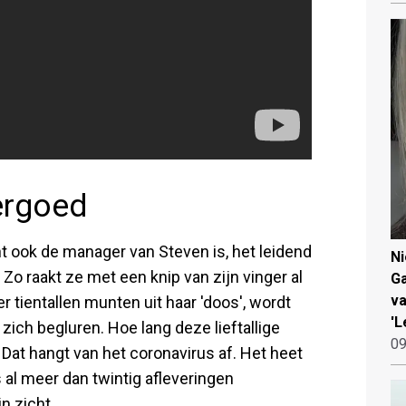
ergoed
nt ook de manager van Steven is, het leidend
N
Zo raakt ze met een knip van zijn vinger al
Ga
va
er tientallen munten uit haar 'doos', wordt
'L
zich begluren. Hoe lang deze lieftallige
09
 Dat hangt van het coronavirus af. Het heet
 al meer dan twintig afleveringen
n zicht.