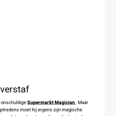
overstaf
n onschuldige
Supermarkt Magician
. Maar
optredens moet hij ergens zijn magische