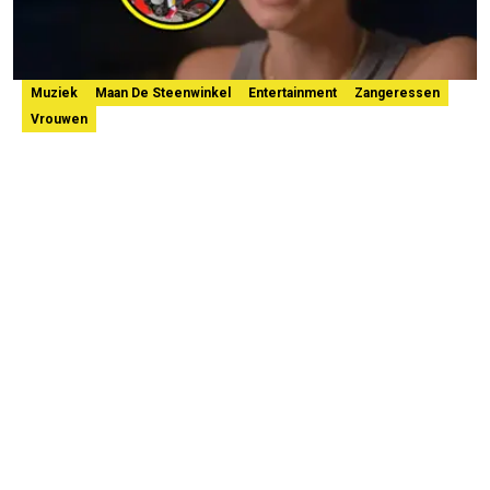
Muziek
Maan De Steenwinkel
Entertainment
Zangeressen
Vrouwen