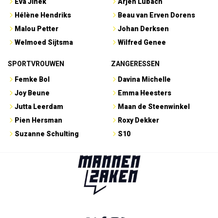
Eva Jinek
Arjen Lubach
Hélène Hendriks
Beau van Erven Dorens
Malou Petter
Johan Derksen
Welmoed Sijtsma
Wilfred Genee
SPORTVROUWEN
ZANGERESSEN
Femke Bol
Davina Michelle
Joy Beune
Emma Heesters
Jutta Leerdam
Maan de Steenwinkel
Pien Hersman
Roxy Dekker
Suzanne Schulting
S10