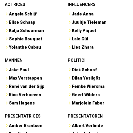
ACTRICES
INFLUENCERS
Angela Schijf
Jade Anna
Elise Schaap
Juultje Tieleman
Katja Schuurman
Kelly Piquet
Sophie Bouquet
Lale Gül
Yolanthe Cabau
Lies Zhara
MANNEN
POLITICI
Jake Paul
Dick Schoof
Max Verstappen
Dilan Yesilgöz
René van der Gijp
Femke Wiersma
Rico Verhoeven
Geert Wilders
Sam Hagens
Marjolein Faber
PRESENTATRICES
PRESENTATOREN
Amber Brantsen
Albert Verlinde