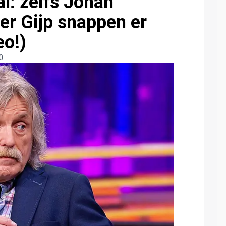
l: zelfs Johan
er Gijp snappen er
eo!)
0