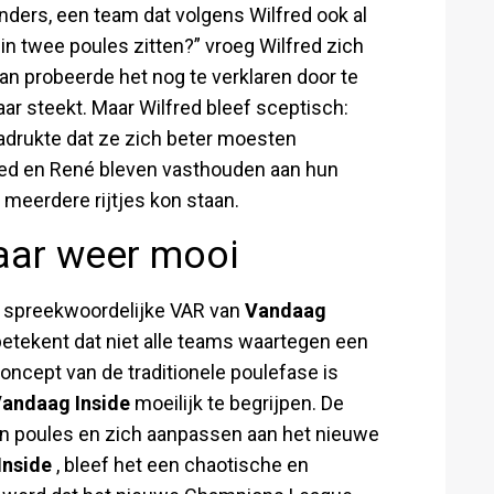
nders, een team dat volgens Wilfred ook al
n twee poules zitten?” vroeg Wilfred zich
an probeerde het nog te verklaren door te
ar steekt. Maar Wilfred bleef sceptisch:
enadrukte dat ze zich beter moesten
fred en René bleven vasthouden aan hun
n meerdere rijtjes kon staan.
aar weer mooi
de spreekwoordelijke VAR van
Vandaag
betekent dat niet alle teams waartegen een
concept van de traditionele poulefase is
andaag Inside
moeilijk te begrijpen. De
n poules en zich aanpassen aan het nieuwe
Inside
, bleef het een chaotische en