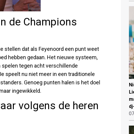
an de Champions
te stellen dat als Feyenoord een punt weet
 goed hebben gedaan. Het nieuwe systeem,
n spelen tegen acht verschillende
Je speelt nu niet meer in een traditionele
nstanders. Genoeg punten halen is het doel
N
maar ingewikkeld.
Li
ma
waar volgens de heren
dj
07