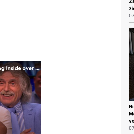
Za
zi
07
N
Ma
ve
07