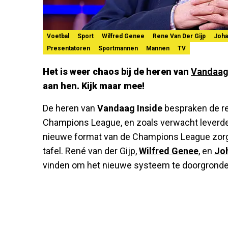
Voetbal
Sport
Wilfred Genee
Rene Van Der Gijp
Joha
Presentatoren
Sportmannen
Mannen
TV
Het is weer chaos bij de heren van
Vandaag
aan hen. Kijk maar mee!
De heren van
Vandaag Inside
bespraken de re
Champions League, en zoals verwacht leverde
nieuwe format van de Champions League zorg
tafel. René van der Gijp,
Wilfred Genee
, en
Jo
vinden om het nieuwe systeem te doorgronde