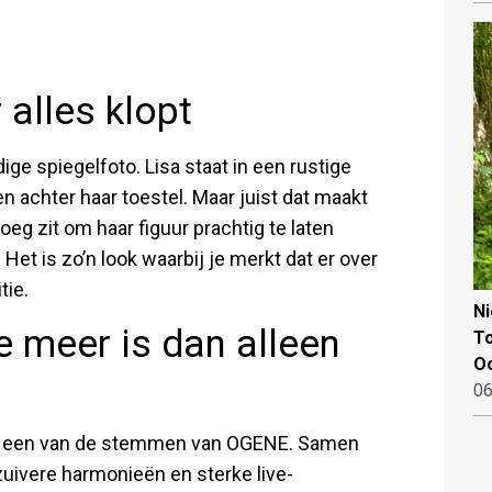
 alles klopt
dige spiegelfoto. Lisa staat in een rustige
en achter haar toestel. Maar juist dat maakt
noeg zit om haar figuur prachtig te laten
et is zo’n look waarbij je merkt dat er over
tie.
N
ze meer is dan alleen
To
Oo
06
ls een van de stemmen van OGENE. Samen
uivere harmonieën en sterke live-