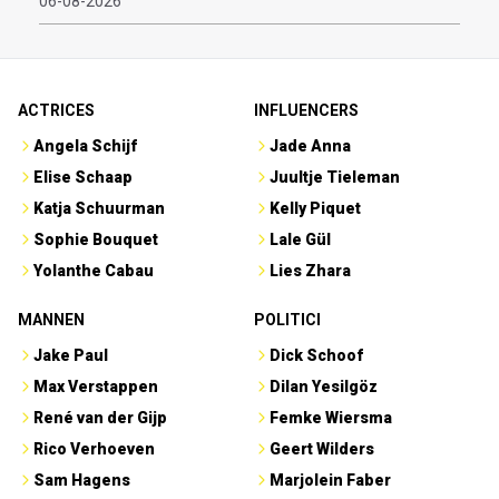
06-08-2026
ACTRICES
INFLUENCERS
Angela Schijf
Jade Anna
Elise Schaap
Juultje Tieleman
Katja Schuurman
Kelly Piquet
Sophie Bouquet
Lale Gül
Yolanthe Cabau
Lies Zhara
MANNEN
POLITICI
Jake Paul
Dick Schoof
Max Verstappen
Dilan Yesilgöz
René van der Gijp
Femke Wiersma
Rico Verhoeven
Geert Wilders
Sam Hagens
Marjolein Faber