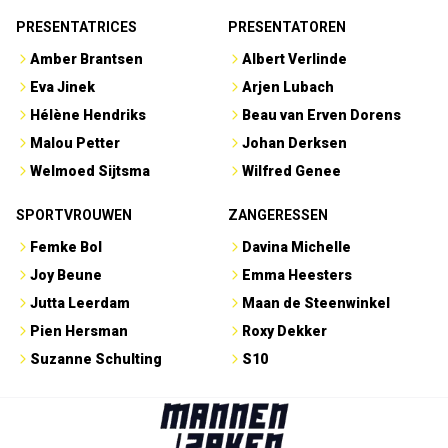
PRESENTATRICES
PRESENTATOREN
Amber Brantsen
Albert Verlinde
Eva Jinek
Arjen Lubach
Hélène Hendriks
Beau van Erven Dorens
Malou Petter
Johan Derksen
Welmoed Sijtsma
Wilfred Genee
SPORTVROUWEN
ZANGERESSEN
Femke Bol
Davina Michelle
Joy Beune
Emma Heesters
Jutta Leerdam
Maan de Steenwinkel
Pien Hersman
Roxy Dekker
Suzanne Schulting
S10