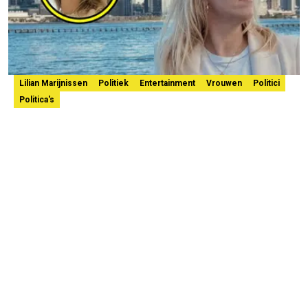
Lilian Marijnissen
Politiek
Entertainment
Vrouwen
Politici
Politica's