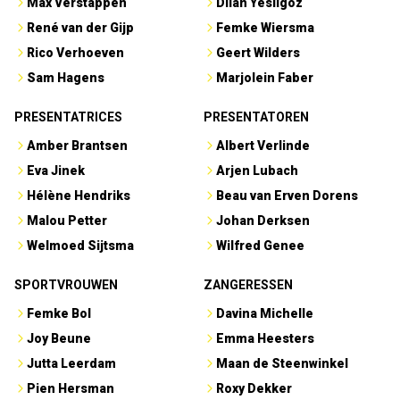
Max Verstappen
Dilan Yesilgöz
René van der Gijp
Femke Wiersma
Rico Verhoeven
Geert Wilders
Sam Hagens
Marjolein Faber
PRESENTATRICES
PRESENTATOREN
Amber Brantsen
Albert Verlinde
Eva Jinek
Arjen Lubach
Hélène Hendriks
Beau van Erven Dorens
Malou Petter
Johan Derksen
Welmoed Sijtsma
Wilfred Genee
SPORTVROUWEN
ZANGERESSEN
Femke Bol
Davina Michelle
Joy Beune
Emma Heesters
Jutta Leerdam
Maan de Steenwinkel
Pien Hersman
Roxy Dekker