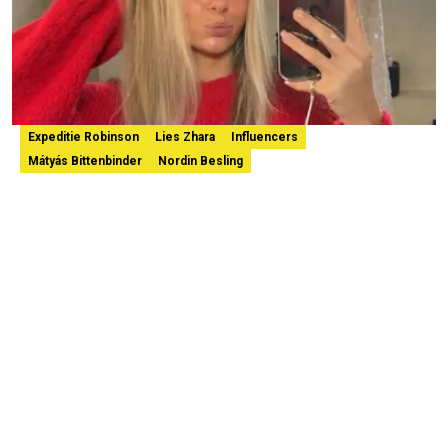
Expeditie Robinson
Lies Zhara
Influencers
Mátyás Bittenbinder
Nordin Besling