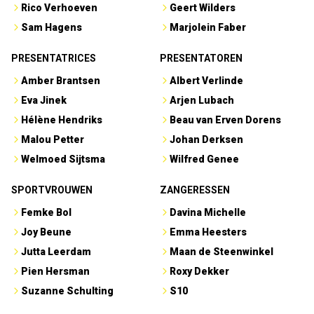
Rico Verhoeven
Geert Wilders
Sam Hagens
Marjolein Faber
PRESENTATRICES
PRESENTATOREN
Amber Brantsen
Albert Verlinde
Eva Jinek
Arjen Lubach
Hélène Hendriks
Beau van Erven Dorens
Malou Petter
Johan Derksen
Welmoed Sijtsma
Wilfred Genee
SPORTVROUWEN
ZANGERESSEN
Femke Bol
Davina Michelle
Joy Beune
Emma Heesters
Jutta Leerdam
Maan de Steenwinkel
Pien Hersman
Roxy Dekker
Suzanne Schulting
S10