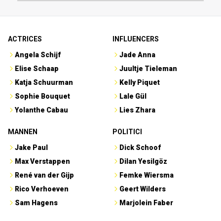
ACTRICES
INFLUENCERS
Angela Schijf
Jade Anna
Elise Schaap
Juultje Tieleman
Katja Schuurman
Kelly Piquet
Sophie Bouquet
Lale Gül
Yolanthe Cabau
Lies Zhara
MANNEN
POLITICI
Jake Paul
Dick Schoof
Max Verstappen
Dilan Yesilgöz
René van der Gijp
Femke Wiersma
Rico Verhoeven
Geert Wilders
Sam Hagens
Marjolein Faber