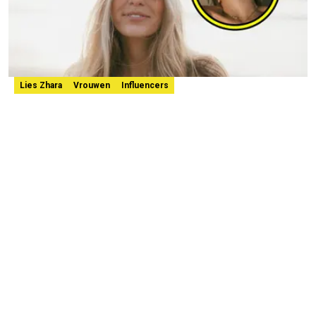
Lies Zhara
Vrouwen
Influencers