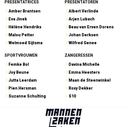
PRESENTATRICES
PRESENTATOREN
Amber Brantsen
Albert Verlinde
Eva Jinek
Arjen Lubach
Hélène Hendriks
Beau van Erven Dorens
Malou Petter
Johan Derksen
Welmoed Sijtsma
Wilfred Genee
SPORTVROUWEN
ZANGERESSEN
Femke Bol
Davina Michelle
Joy Beune
Emma Heesters
Jutta Leerdam
Maan de Steenwinkel
Pien Hersman
Roxy Dekker
Suzanne Schulting
S10