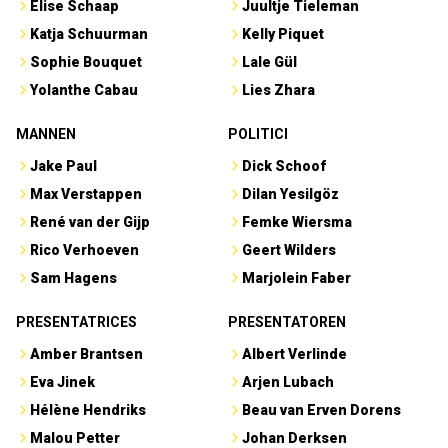
Elise Schaap
Juultje Tieleman
Katja Schuurman
Kelly Piquet
Sophie Bouquet
Lale Gül
Yolanthe Cabau
Lies Zhara
MANNEN
POLITICI
Jake Paul
Dick Schoof
Max Verstappen
Dilan Yesilgöz
René van der Gijp
Femke Wiersma
Rico Verhoeven
Geert Wilders
Sam Hagens
Marjolein Faber
PRESENTATRICES
PRESENTATOREN
Amber Brantsen
Albert Verlinde
Eva Jinek
Arjen Lubach
Hélène Hendriks
Beau van Erven Dorens
Malou Petter
Johan Derksen