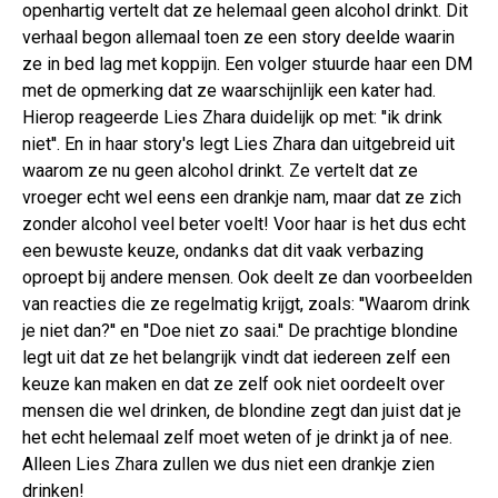
openhartig vertelt dat ze helemaal geen alcohol drinkt. Dit
verhaal begon allemaal toen ze een story deelde waarin
ze in bed lag met koppijn. Een volger stuurde haar een DM
met de opmerking dat ze waarschijnlijk een kater had.
Hierop reageerde Lies Zhara duidelijk op met: ''ik drink
niet''. En in haar story's legt Lies Zhara dan uitgebreid uit
waarom ze nu geen alcohol drinkt. Ze vertelt dat ze
vroeger echt wel eens een drankje nam, maar dat ze zich
zonder alcohol veel beter voelt! Voor haar is het dus echt
een bewuste keuze, ondanks dat dit vaak verbazing
oproept bij andere mensen. Ook deelt ze dan voorbeelden
van reacties die ze regelmatig krijgt, zoals: ''Waarom drink
je niet dan?'' en ''Doe niet zo saai.'' De prachtige blondine
legt uit dat ze het belangrijk vindt dat iedereen zelf een
keuze kan maken en dat ze zelf ook niet oordeelt over
mensen die wel drinken, de blondine zegt dan juist dat je
het echt helemaal zelf moet weten of je drinkt ja of nee.
Alleen Lies Zhara zullen we dus niet een drankje zien
drinken!