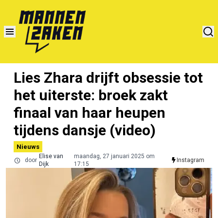
Lies Zhara drijft obsessie tot
het uiterste: broek zakt
finaal van haar heupen
tijdens dansje (video)
Nieuws
Elise van
maandag, 27 januari 2025 om
door
Instagram
Dijk
17:15