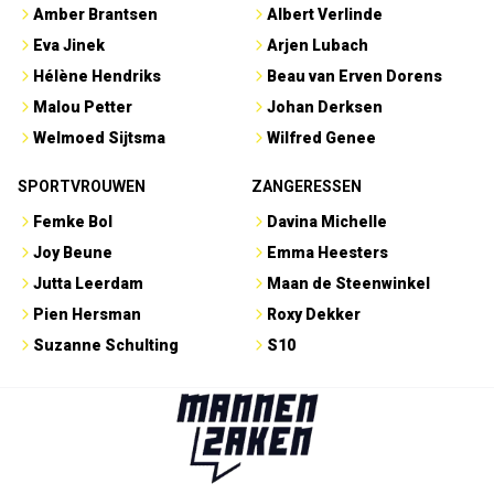
Amber Brantsen
Albert Verlinde
Eva Jinek
Arjen Lubach
Hélène Hendriks
Beau van Erven Dorens
Malou Petter
Johan Derksen
Welmoed Sijtsma
Wilfred Genee
SPORTVROUWEN
ZANGERESSEN
Femke Bol
Davina Michelle
Joy Beune
Emma Heesters
Jutta Leerdam
Maan de Steenwinkel
Pien Hersman
Roxy Dekker
Suzanne Schulting
S10