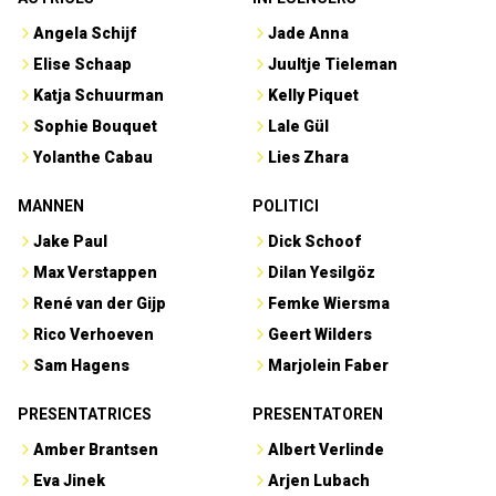
Angela Schijf
Jade Anna
Elise Schaap
Juultje Tieleman
Katja Schuurman
Kelly Piquet
Sophie Bouquet
Lale Gül
Yolanthe Cabau
Lies Zhara
MANNEN
POLITICI
Jake Paul
Dick Schoof
Max Verstappen
Dilan Yesilgöz
René van der Gijp
Femke Wiersma
Rico Verhoeven
Geert Wilders
Sam Hagens
Marjolein Faber
PRESENTATRICES
PRESENTATOREN
Amber Brantsen
Albert Verlinde
Eva Jinek
Arjen Lubach