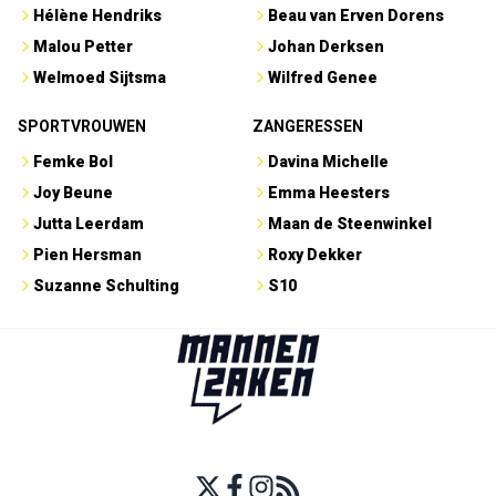
Hélène Hendriks
Beau van Erven Dorens
Malou Petter
Johan Derksen
Welmoed Sijtsma
Wilfred Genee
SPORTVROUWEN
ZANGERESSEN
Femke Bol
Davina Michelle
Joy Beune
Emma Heesters
Jutta Leerdam
Maan de Steenwinkel
Pien Hersman
Roxy Dekker
Suzanne Schulting
S10