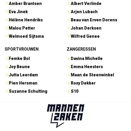
Amber Brantsen
Albert Verlinde
Eva Jinek
Arjen Lubach
Hélène Hendriks
Beau van Erven Dorens
Malou Petter
Johan Derksen
Welmoed Sijtsma
Wilfred Genee
SPORTVROUWEN
ZANGERESSEN
Femke Bol
Davina Michelle
Joy Beune
Emma Heesters
Jutta Leerdam
Maan de Steenwinkel
Pien Hersman
Roxy Dekker
Suzanne Schulting
S10