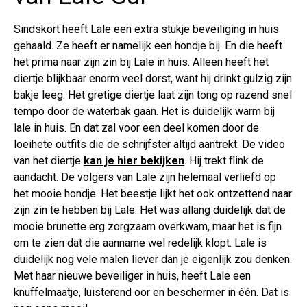
Sindskort heeft Lale een extra stukje beveiliging in huis
gehaald. Ze heeft er namelijk een hondje bij. En die heeft
het prima naar zijn zin bij Lale in huis. Alleen heeft het
diertje blijkbaar enorm veel dorst, want hij drinkt gulzig zijn
bakje leeg. Het gretige diertje laat zijn tong op razend snel
tempo door de waterbak gaan. Het is duidelijk warm bij
lale in huis. En dat zal voor een deel komen door de
loeihete outfits die de schrijfster altijd aantrekt. De video
van het diertje
kan je hier bekijken
. Hij trekt flink de
aandacht. De volgers van Lale zijn helemaal verliefd op
het mooie hondje. Het beestje lijkt het ook ontzettend naar
zijn zin te hebben bij Lale. Het was allang duidelijk dat de
mooie brunette erg zorgzaam overkwam, maar het is fijn
om te zien dat die aanname wel redelijk klopt. Lale is
duidelijk nog vele malen liever dan je eigenlijk zou denken.
Met haar nieuwe beveiliger in huis, heeft Lale een
knuffelmaatje, luisterend oor en beschermer in één. Dat is