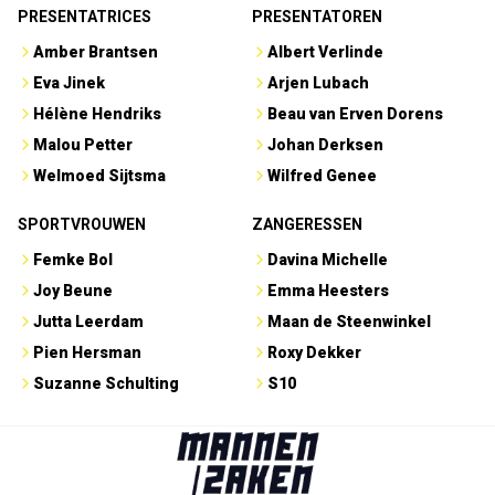
PRESENTATRICES
PRESENTATOREN
Amber Brantsen
Albert Verlinde
Eva Jinek
Arjen Lubach
Hélène Hendriks
Beau van Erven Dorens
Malou Petter
Johan Derksen
Welmoed Sijtsma
Wilfred Genee
SPORTVROUWEN
ZANGERESSEN
Femke Bol
Davina Michelle
Joy Beune
Emma Heesters
Jutta Leerdam
Maan de Steenwinkel
Pien Hersman
Roxy Dekker
Suzanne Schulting
S10