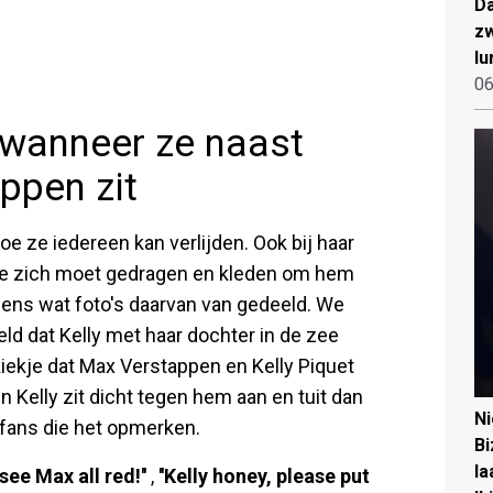
Da
zw
lu
06
n wanneer ze naast
ppen zit
e ze iedereen kan verlijden. Ook bij haar
ze zich moet gedragen en kleden om hem
 eens wat foto's daarvan van gedeeld. We
eld dat Kelly met haar dochter in de zee
iekje dat Max Verstappen en Kelly Piquet
n Kelly zit dicht tegen hem aan en tuit dan
N
n fans die het opmerken.
Bi
la
 see Max all red!''
,
''Kelly honey, please put