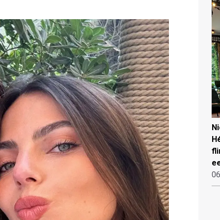
N
Hé
fl
ee
06