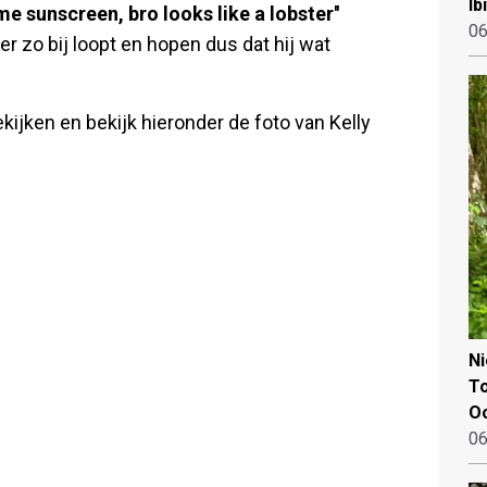
Ib
me sunscreen, bro looks like a lobster''
06
er zo bij loopt en hopen dus dat hij wat
kijken en bekijk hieronder de foto van Kelly
N
To
Oo
06