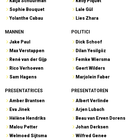
Katja Schuurman
Kelly Piquet
Sophie Bouquet
Lale Gül
Yolanthe Cabau
Lies Zhara
MANNEN
POLITICI
Jake Paul
Dick Schoof
Max Verstappen
Dilan Yesilgöz
René van der Gijp
Femke Wiersma
Rico Verhoeven
Geert Wilders
Sam Hagens
Marjolein Faber
PRESENTATRICES
PRESENTATOREN
Amber Brantsen
Albert Verlinde
Eva Jinek
Arjen Lubach
Hélène Hendriks
Beau van Erven Dorens
Malou Petter
Johan Derksen
Welmoed Sijtsma
Wilfred Genee