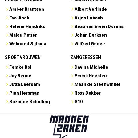
Amber Brantsen
Albert Verlinde
Eva Jinek
Arjen Lubach
Hélène Hendriks
Beau van Erven Dorens
Malou Petter
Johan Derksen
Welmoed Sijtsma
Wilfred Genee
SPORTVROUWEN
ZANGERESSEN
Femke Bol
Davina Michelle
Joy Beune
Emma Heesters
Jutta Leerdam
Maan de Steenwinkel
Pien Hersman
Roxy Dekker
Suzanne Schulting
S10