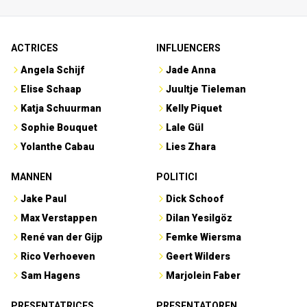
ACTRICES
INFLUENCERS
Angela Schijf
Jade Anna
Elise Schaap
Juultje Tieleman
Katja Schuurman
Kelly Piquet
Sophie Bouquet
Lale Gül
Yolanthe Cabau
Lies Zhara
MANNEN
POLITICI
Jake Paul
Dick Schoof
Max Verstappen
Dilan Yesilgöz
René van der Gijp
Femke Wiersma
Rico Verhoeven
Geert Wilders
Sam Hagens
Marjolein Faber
PRESENTATRICES
PRESENTATOREN