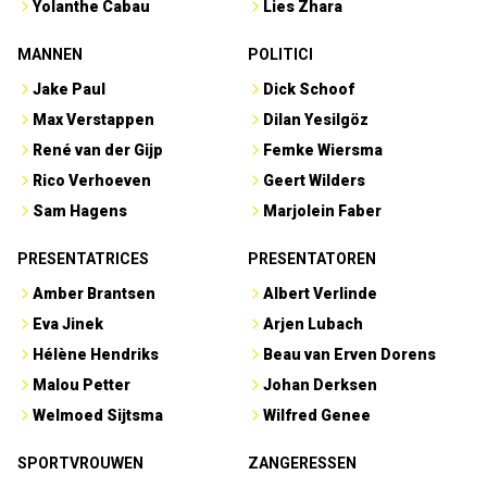
Yolanthe Cabau
Lies Zhara
MANNEN
POLITICI
Jake Paul
Dick Schoof
Max Verstappen
Dilan Yesilgöz
René van der Gijp
Femke Wiersma
Rico Verhoeven
Geert Wilders
Sam Hagens
Marjolein Faber
PRESENTATRICES
PRESENTATOREN
Amber Brantsen
Albert Verlinde
Eva Jinek
Arjen Lubach
Hélène Hendriks
Beau van Erven Dorens
Malou Petter
Johan Derksen
Welmoed Sijtsma
Wilfred Genee
SPORTVROUWEN
ZANGERESSEN