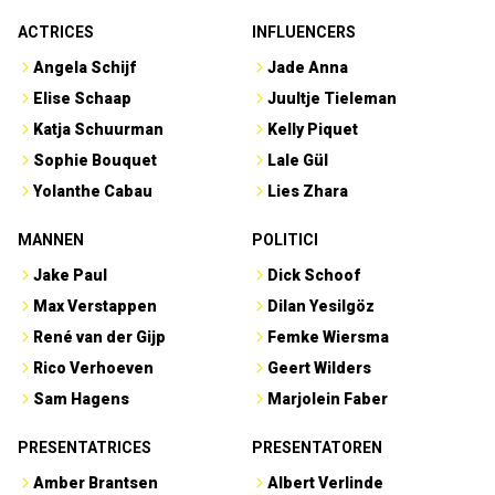
ACTRICES
INFLUENCERS
Angela Schijf
Jade Anna
Elise Schaap
Juultje Tieleman
Katja Schuurman
Kelly Piquet
Sophie Bouquet
Lale Gül
Yolanthe Cabau
Lies Zhara
MANNEN
POLITICI
Jake Paul
Dick Schoof
Max Verstappen
Dilan Yesilgöz
René van der Gijp
Femke Wiersma
Rico Verhoeven
Geert Wilders
Sam Hagens
Marjolein Faber
PRESENTATRICES
PRESENTATOREN
Amber Brantsen
Albert Verlinde