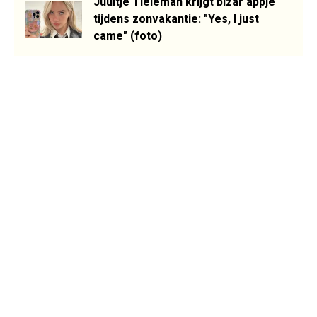
Juultje Tieleman krijgt bizar appje
tijdens zonvakantie: "Yes, I just
came" (foto)