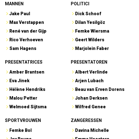
MANNEN
POLITICI
Jake Paul
Dick Schoof
Max Verstappen
Dilan Yesilgöz
René van der Gijp
Femke Wiersma
Rico Verhoeven
Geert Wilders
Sam Hagens
Marjolein Faber
PRESENTATRICES
PRESENTATOREN
Amber Brantsen
Albert Verlinde
Eva Jinek
Arjen Lubach
Hélène Hendriks
Beau van Erven Dorens
Malou Petter
Johan Derksen
Welmoed Sijtsma
Wilfred Genee
SPORTVROUWEN
ZANGERESSEN
Femke Bol
Davina Michelle