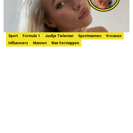
Sport
Formule 1
Juultje Tieleman
Sportmannen
Vrouwen
Influencers
Mannen
Max Verstappen