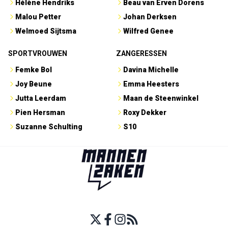
Hélène Hendriks
Beau van Erven Dorens
Malou Petter
Johan Derksen
Welmoed Sijtsma
Wilfred Genee
SPORTVROUWEN
ZANGERESSEN
Femke Bol
Davina Michelle
Joy Beune
Emma Heesters
Jutta Leerdam
Maan de Steenwinkel
Pien Hersman
Roxy Dekker
Suzanne Schulting
S10