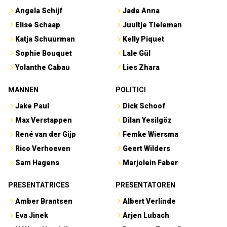
Angela Schijf
Jade Anna
Elise Schaap
Juultje Tieleman
Katja Schuurman
Kelly Piquet
Sophie Bouquet
Lale Gül
Yolanthe Cabau
Lies Zhara
MANNEN
POLITICI
Jake Paul
Dick Schoof
Max Verstappen
Dilan Yesilgöz
René van der Gijp
Femke Wiersma
Rico Verhoeven
Geert Wilders
Sam Hagens
Marjolein Faber
PRESENTATRICES
PRESENTATOREN
Amber Brantsen
Albert Verlinde
Eva Jinek
Arjen Lubach