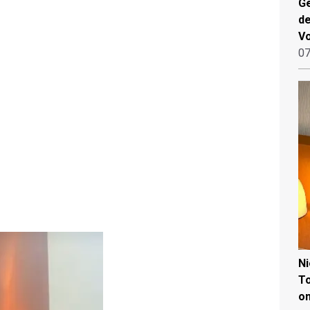
Ge
de
V
07
N
To
on