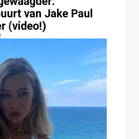
 gewaagder:
buurt van Jake Paul
r (video!)
0