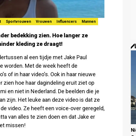
t
Sportvrouwen
Vrouwen
Influencers
Mannen
nder bedekking zien. Hoe langer ze
minder kleding ze draagt!
rtussen al een tijdje met Jake Paul
 te worden. Met de week heeft de
's of in haar video's. Ook in haar nieuwe
r zien hoe haar dagindeling eruit ziet op
mi en niet in Nederland. De beelden die je
an zijn. Het leuke aan deze video is dat ze
 in de video. Ze heeft een voice-over geregeld,
ta van alles te zien doen en dat Jake er
iet missen!
N