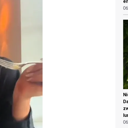
en
06
N
Da
zw
lu
06