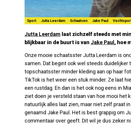
Sport
Jutta Leerdam
Schaatsen
Jake Paul
Vechtspor
Jutta Leerdam
laat zichzelf steeds met mi
blijkbaar in de buurt is van
Jake Paul
, hoe 
Onze mooie schaatsster Jutta Leerdam is onde
samen. Dat begint ook wel steeds duidelijker
topschaatsster minder kleding aan op haar foto
TikTok is het weer een stuk minder. Ze laat hie
een rustdag. En dan is het ook nog eens in Mia
ziet doen je versteld staan van hoe mooi het k
natuurlijk alles laat zien, maar niet zelf praat
genaamd Jake Paul. Het is best grappig om Jut
commentaar over geeft. Dit wil je dus zeker n