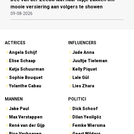
mooie versiering aan volgers te showen
09-08-2026
ACTRICES
INFLUENCERS
Angela Schijf
Jade Anna
Elise Schaap
Juultje Tieleman
Katja Schuurman
Kelly Piquet
Sophie Bouquet
Lale Gül
Yolanthe Cabau
Lies Zhara
MANNEN
POLITICI
Jake Paul
Dick Schoof
Max Verstappen
Dilan Yesilgöz
René van der Gijp
Femke Wiersma
Rico Verhoeven
Geert Wilders