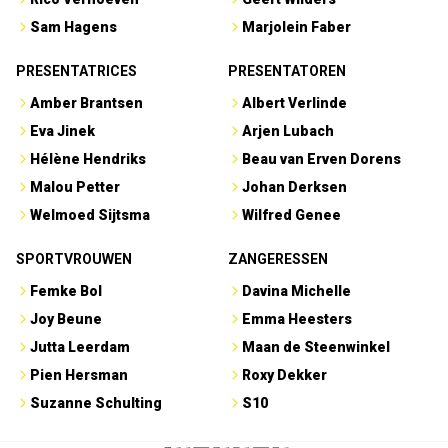
Sam Hagens
Marjolein Faber
PRESENTATRICES
PRESENTATOREN
Amber Brantsen
Albert Verlinde
Eva Jinek
Arjen Lubach
Hélène Hendriks
Beau van Erven Dorens
Malou Petter
Johan Derksen
Welmoed Sijtsma
Wilfred Genee
SPORTVROUWEN
ZANGERESSEN
Femke Bol
Davina Michelle
Joy Beune
Emma Heesters
Jutta Leerdam
Maan de Steenwinkel
Pien Hersman
Roxy Dekker
Suzanne Schulting
S10