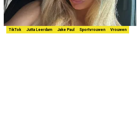
TikTok
Jutta Leerdam
Jake Paul
Sportvrouwen
Vrouwen