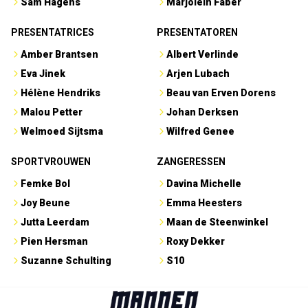
Sam Hagens
Marjolein Faber
PRESENTATRICES
PRESENTATOREN
Amber Brantsen
Albert Verlinde
Eva Jinek
Arjen Lubach
Hélène Hendriks
Beau van Erven Dorens
Malou Petter
Johan Derksen
Welmoed Sijtsma
Wilfred Genee
SPORTVROUWEN
ZANGERESSEN
Femke Bol
Davina Michelle
Joy Beune
Emma Heesters
Jutta Leerdam
Maan de Steenwinkel
Pien Hersman
Roxy Dekker
Suzanne Schulting
S10