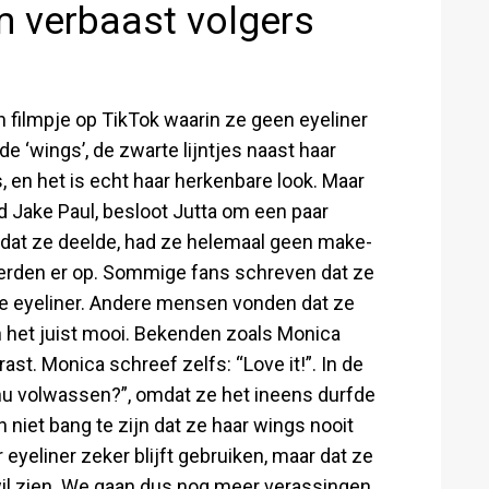
m verbaast volgers
 filmpje op TikTok waarin ze geen eyeliner
e ‘wings’, de zwarte lijntjes naast haar
s, en het is echt haar herkenbare look. Maar
nd Jake Paul, besloot Jutta om een paar
e dat ze deelde, had ze helemaal geen make-
erden er op. Sommige fans schreven dat ze
e eyeliner. Andere mensen vonden dat ze
 het juist mooi. Bekenden zoals Monica
st. Monica schreef zelfs: “Love it!”. In de
 nu volwassen?”, omdat ze het ineens durfde
niet bang te zijn dat ze haar wings nooit
 eyeliner zeker blijft gebruiken, maar dat ze
wil zien. We gaan dus nog meer verassingen