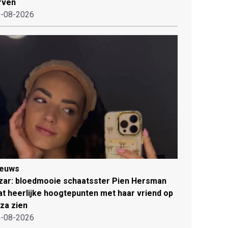
rven
-08-2026
ieuws
zar: bloedmooie schaatsster Pien Hersman
at heerlijke hoogtepunten met haar vriend op
iza zien
-08-2026