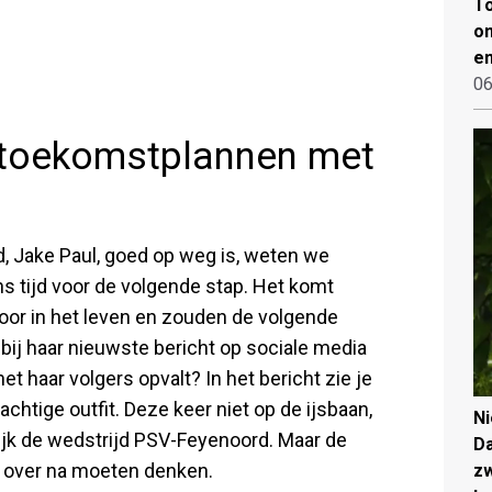
To
on
en
06
 toekomstplannen met
d, Jake Paul, goed op weg is, weten we
s tijd voor de volgende stap. Het komt
oor in het leven en zouden de volgende
 bij haar nieuwste bericht op sociale media
t haar volgers opvalt? In het bericht zie je
chtige outfit. Deze keer niet op de ijsbaan,
N
ijk de wedstrijd PSV-Feyenoord. Maar de
Da
we over na moeten denken.
zw