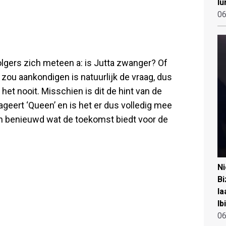
lu
06
olgers zich meteen a: is Jutta zwanger? Of
 zou aankondigen is natuurlijk de vraag, dus
 het nooit. Misschien is dit de hint van de
geert ‘Queen’ en is het er dus volledig mee
jn benieuwd wat de toekomst biedt voor de
N
Bi
la
Ib
06