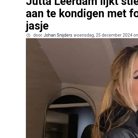
Jutta Leerdam lijkt s
aan te kondigen met f
jasje
door
Johan Snijders
woensdag, 25 december 2024 om