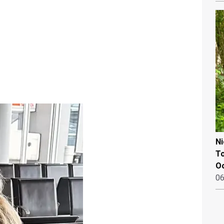
N
To
Oo
06