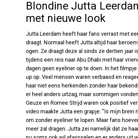
Blondine Jutta Leerda
met nieuwe look
Jutta Leerdam heeft haar fans verrast met een
draagt. Normaal heeft Jutta altijd haar beroemd
ogen. Ze draagt deze al sinds ze dertien jaar i
tijdens een reis naar Abu Dhabi met haar vrie
dagen geen eyeliner op te doen. In het filmpj
up op. Veel mensen waren verbaasd en reage
haar niet eens herkenden zonder haar bekend
er heel anders uitzag, maar sommigen vonden
Geuze en Romee Strijd waren ook positief verra
video maakte Jutta een grapje: “Is mijn brein
om zonder eyeliner te lopen. Maar fans hoeven 
meer zal dragen. Jutta zei namelijk dat ze haar
nu soms ook wil afwisselen en er anders uit 