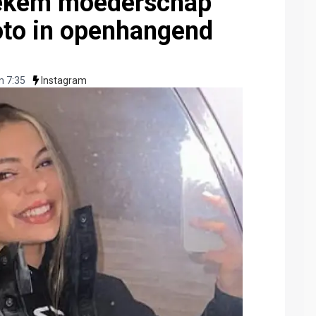
tiekem moederschap
oto in openhangend
 7:35
Instagram