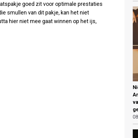
haatspakje goed zit voor optimale prestaties
die smullen van dit pakje, kan het niet
ta hier niet mee gaat winnen op het ijs,
N
An
va
ge
08