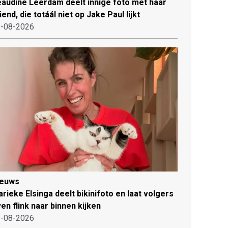
audine Leerdam deelt innige foto met haar
iend, die totáál niet op Jake Paul lijkt
-08-2026
ieuws
rieke Elsinga deelt bikinifoto en laat volgers
en flink naar binnen kijken
-08-2026