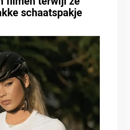
 filmen terwijl ze
rakke schaatspakje