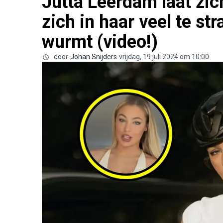
Jutta Leerdam laat zich
zich in haar veel te st
wurmt (video!)
door
Johan Snijders
vrijdag, 19 juli 2024 om 10:00