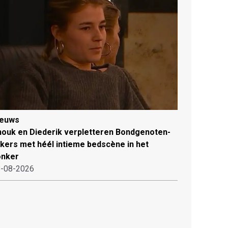
ieuws
ouk en Diederik verpletteren Bondgenoten-
jkers met héél intieme bedscène in het
onker
-08-2026