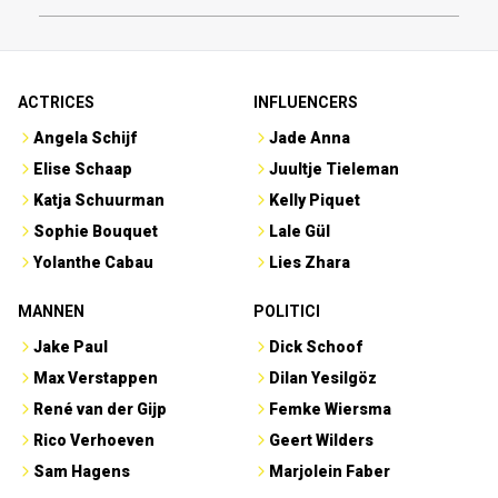
ACTRICES
INFLUENCERS
Angela Schijf
Jade Anna
Elise Schaap
Juultje Tieleman
Katja Schuurman
Kelly Piquet
Sophie Bouquet
Lale Gül
Yolanthe Cabau
Lies Zhara
MANNEN
POLITICI
Jake Paul
Dick Schoof
Max Verstappen
Dilan Yesilgöz
René van der Gijp
Femke Wiersma
Rico Verhoeven
Geert Wilders
Sam Hagens
Marjolein Faber