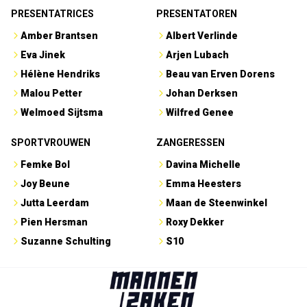
PRESENTATRICES
PRESENTATOREN
Amber Brantsen
Albert Verlinde
Eva Jinek
Arjen Lubach
Hélène Hendriks
Beau van Erven Dorens
Malou Petter
Johan Derksen
Welmoed Sijtsma
Wilfred Genee
SPORTVROUWEN
ZANGERESSEN
Femke Bol
Davina Michelle
Joy Beune
Emma Heesters
Jutta Leerdam
Maan de Steenwinkel
Pien Hersman
Roxy Dekker
Suzanne Schulting
S10