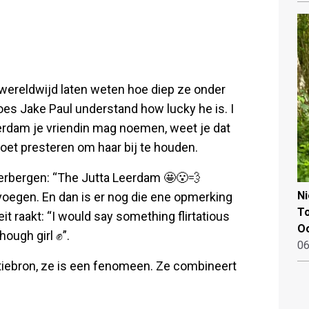
 wereldwijd laten weten hoe diep ze onder
Does Jake Paul understand how lucky he is. I
Leerdam je vriendin mag noemen, weet je dat
moet presteren om haar bij te houden.
erbergen: “The Jutta Leerdam 🤩😮‍💨
N
 voegen. En dan is er nog die ene opmerking
To
it raakt: “I would say something flirtatious
Oo
ough girl ✊️”.
06
iratiebron, ze is een fenomeen. Ze combineert