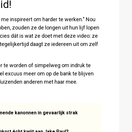
id!
 me inspireert om harder te werken.” Nou
ben, zouden ze de longen uit hun lijf lopen
cies dát is wat ze doet met deze video: ze
tegelijkertijd daagt ze iedereen uit om zelf
ker te worden of simpelweg om indruk te
nkel excuus meer om op de bank te blijven
en duizenden anderen met haar mee.
mende kanonnen in gevaarlijk strak
kort écht kwijt aan Jake Paul?