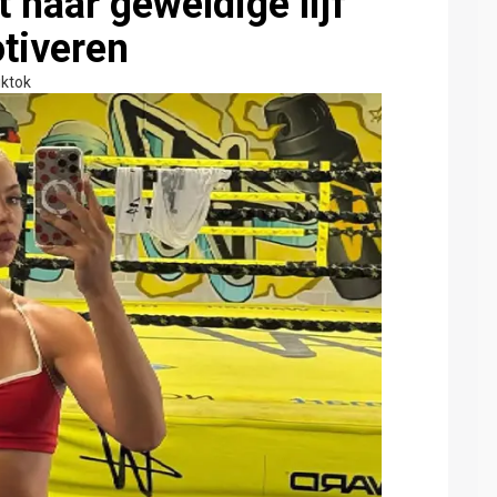
 haar geweldige lijf
tiveren
iktok