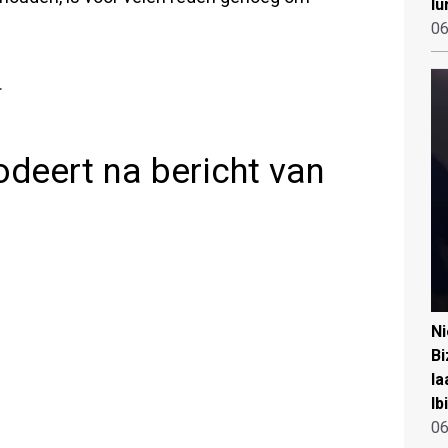
lu
06
deert na bericht van
N
Bi
la
Ib
06