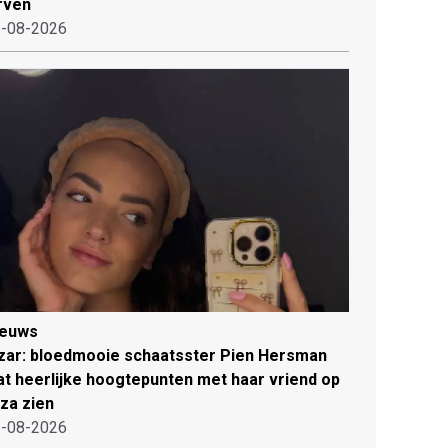
rven
-08-2026
ieuws
zar: bloedmooie schaatsster Pien Hersman
at heerlijke hoogtepunten met haar vriend op
iza zien
-08-2026