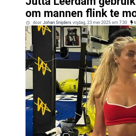
Jutta Leerdam gebruikt
om mannen flink te mo
door
Johan Snijders
vrijdag, 23 mei 2025 om 7:30
t