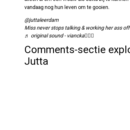
vandaag nog hun leven om te gooien.
@juttaleerdam
Miss never stops talking & working her ass off
♬ original sound - viancka👱🏽‍♀️
Comments-sectie explo
Jutta