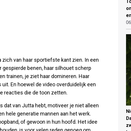
To
on
en
06
 zich van haar sportiefste kant zien. In een
ar gespierde benen, haar silhouet scherp
een trainen, je ziet haar domineren. Haar
s uit. En hoewel de video overduidelijk een
 de reacties die de toon zetten.
ls dat van Jutta hebt, motiveer je niet alleen
N
 een hele generatie mannen aan het werk.
Da
 loopband, of gewoon in hun hoofd. Het idee
zw
n houden, is voor velen reden genoeg om