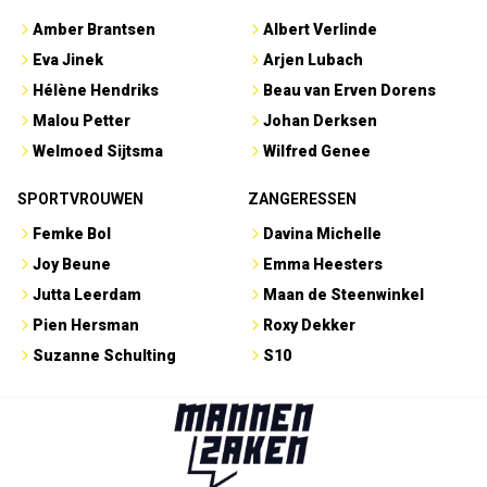
Amber Brantsen
Albert Verlinde
Eva Jinek
Arjen Lubach
Hélène Hendriks
Beau van Erven Dorens
Malou Petter
Johan Derksen
Welmoed Sijtsma
Wilfred Genee
SPORTVROUWEN
ZANGERESSEN
Femke Bol
Davina Michelle
Joy Beune
Emma Heesters
Jutta Leerdam
Maan de Steenwinkel
Pien Hersman
Roxy Dekker
Suzanne Schulting
S10