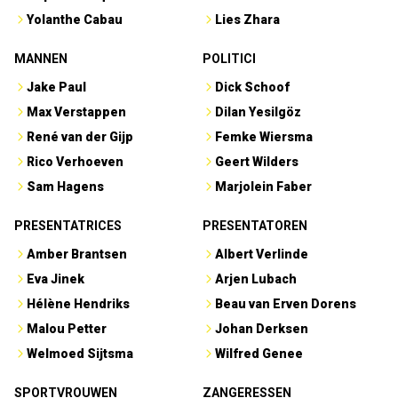
Yolanthe Cabau
Lies Zhara
MANNEN
POLITICI
Jake Paul
Dick Schoof
Max Verstappen
Dilan Yesilgöz
René van der Gijp
Femke Wiersma
Rico Verhoeven
Geert Wilders
Sam Hagens
Marjolein Faber
PRESENTATRICES
PRESENTATOREN
Amber Brantsen
Albert Verlinde
Eva Jinek
Arjen Lubach
Hélène Hendriks
Beau van Erven Dorens
Malou Petter
Johan Derksen
Welmoed Sijtsma
Wilfred Genee
SPORTVROUWEN
ZANGERESSEN