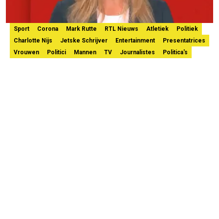
Sport
Corona
Mark Rutte
RTL Nieuws
Atletiek
Politiek
Charlotte Nijs
Jetske Schrijver
Entertainment
Presentatrices
Vrouwen
Politici
Mannen
TV
Journalistes
Politica's