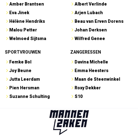
Amber Brantsen
Albert Verlinde
Eva Jinek
Arjen Lubach
Hélène Hendriks
Beau van Erven Dorens
Malou Petter
Johan Derksen
Welmoed Sijtsma
Wilfred Genee
SPORTVROUWEN
ZANGERESSEN
Femke Bol
Davina Michelle
Joy Beune
Emma Heesters
Jutta Leerdam
Maan de Steenwinkel
Pien Hersman
Roxy Dekker
Suzanne Schulting
S10