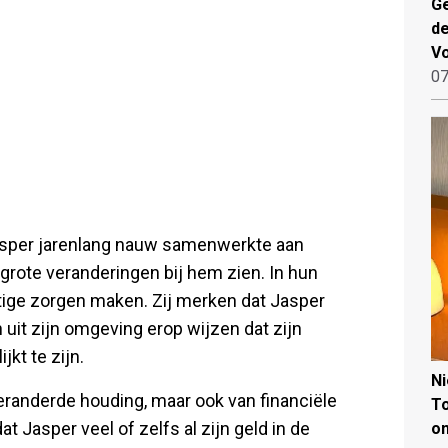
Ge
de
V
07
Jasper jarenlang nauw samenwerkte aan
j grote veranderingen bij hem zien. In hun
stige zorgen maken. Zij merken dat Jasper
 uit zijn omgeving erop wijzen dat zijn
jkt te zijn.
N
veranderde houding, maar ook van financiële
To
t Jasper veel of zelfs al zijn geld in de
on