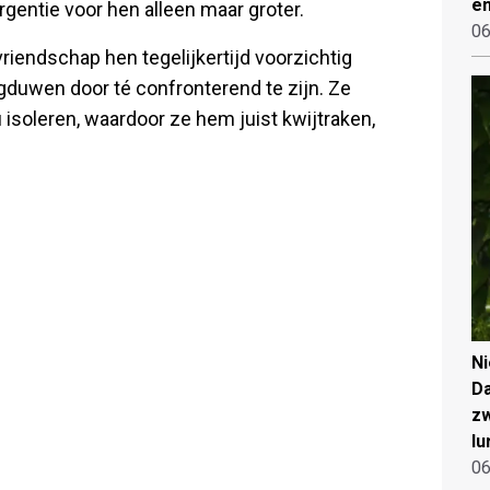
en
rgentie voor hen alleen maar groter.
06
 vriendschap hen tegelijkertijd voorzichtig
gduwen door té confronterend te zijn. Ze
 isoleren, waardoor ze hem juist kwijtraken,
N
Da
zw
lu
06