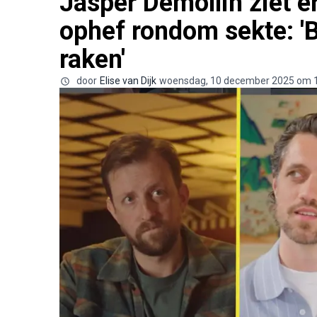
Jasper Demollin ziet er
ophef rondom sekte: '
raken'
door
Elise van Dijk
woensdag, 10 december 2025 om 