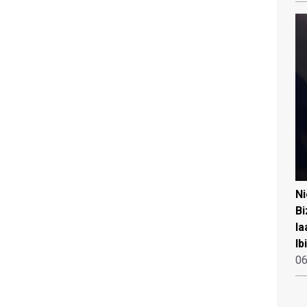
N
Bi
la
Ib
06