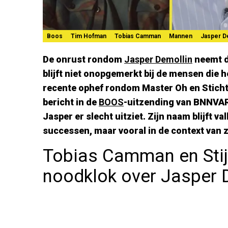
Boos
Tim Hofman
Tobias Camman
Mannen
Jasper D
De onrust rondom
Jasper Demollin
neemt de
blijft niet onopgemerkt bij de mensen die h
recente ophef rondom Master Oh en Stich
bericht in de
BOOS
-uitzending van BNNVARA
Jasper er slecht uitziet. Zijn naam blijft v
successen, maar vooral in de context van z
Tobias Camman en Stijn
noodklok over Jasper 