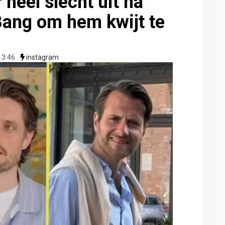
 heel slecht uit na
Bang om hem kwijt te
13:46
instagram