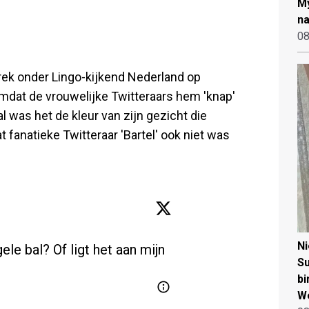
My
na
08
ek onder Lingo-kijkend Nederland op
omdat de vrouwelijke Twitteraars hem 'knap'
 was het de kleur van zijn gezicht die
t fanatieke Twitteraar 'Bartel' ook niet was
N
ele bal? Of ligt het aan mijn 
Su
bi
W