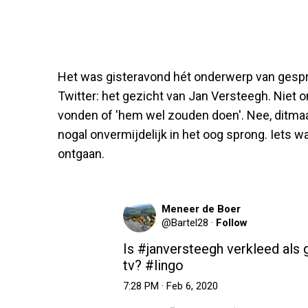
Het was gisteravond hét onderwerp van gespr
Twitter: het gezicht van Jan Versteegh. Niet 
vonden of 'hem wel zouden doen'. Nee, ditmaal
nogal onvermijdelijk in het oog sprong. Iets wa
ontgaan.
Meneer de Boer
@
Bartel28
·
Follow
Is 
#janversteegh
 verkleed als g
tv? 
#lingo
7:28 PM · Feb 6, 2020