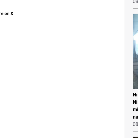
08
e on X
N
Ni
mi
na
08