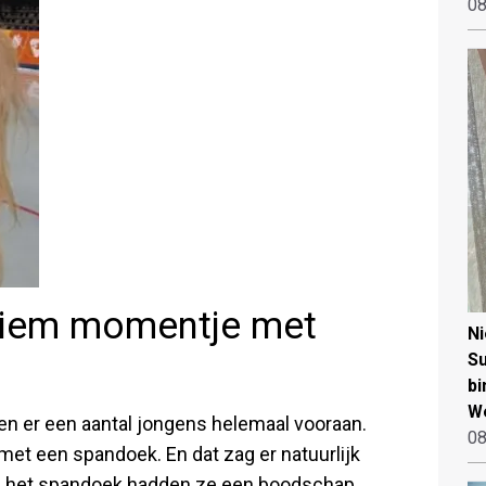
08
tiem momentje met
N
Su
bi
W
ten er een aantal jongens helemaal vooraan.
08
met een spandoek. En dat zag er natuurlijk
van het spandoek hadden ze een boodschap