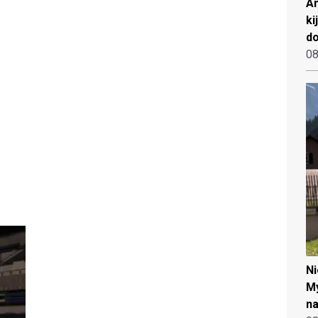
An
ki
d
08
N
My
na