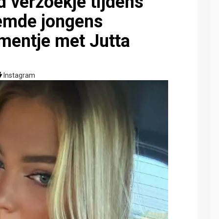
d verzoekje tijdens
eemde jongens
entje met Jutta
Instagram