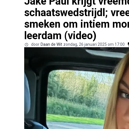
Jake Paul krijgt vreem
schaatswedstrijdl; vr
smeken om intiem mom
leerdam (video)
door
Daan de Wit
zondag, 26 januari 2025 om 17:00