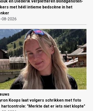
ouk en Diederik verpletteren Bondgenoten-
jkers met héél intieme bedscène in het
onker
-08-2026
ieuws
ron Koops laat volgers schrikken met foto
 hartcontrole: "Merkte dat er iets niet klopte"