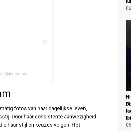
lu
06
iet (@jadeanna)
ram
N
Bi
matig foto’s van haar dagelijkse leven,
la
nsstijl Door haar consistente aanwezigheid
Ib
e haar stijl en keuzes volgen. Het
06