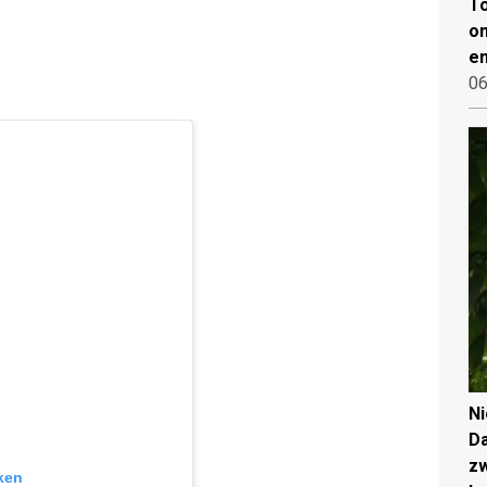
To
on
en
06
N
Da
zw
ken