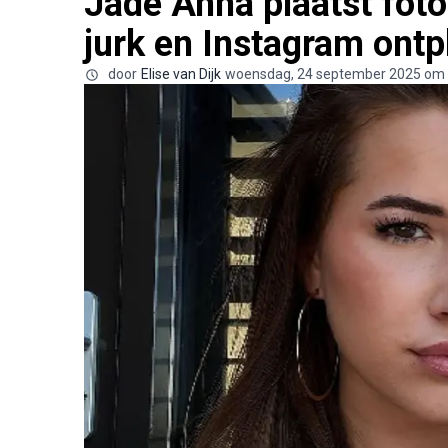
Jade Anna plaatst foto
jurk en Instagram ontp
door
Elise van Dijk
woensdag, 24 september 2025 om 