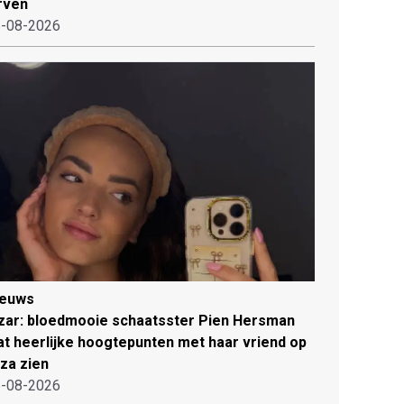
rven
-08-2026
ieuws
zar: bloedmooie schaatsster Pien Hersman
at heerlijke hoogtepunten met haar vriend op
iza zien
-08-2026