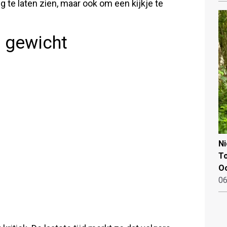
g te laten zien, maar ook om een kijkje te
 gewicht
N
To
Oo
06