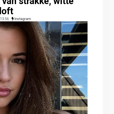
 van strakke, witte
loft
13:56
Instagram