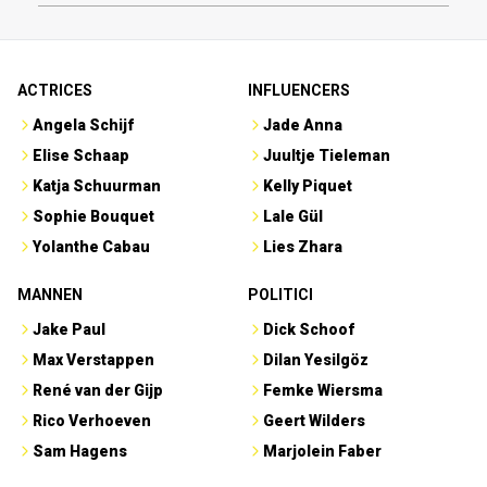
ACTRICES
INFLUENCERS
Angela Schijf
Jade Anna
Elise Schaap
Juultje Tieleman
Katja Schuurman
Kelly Piquet
Sophie Bouquet
Lale Gül
Yolanthe Cabau
Lies Zhara
MANNEN
POLITICI
Jake Paul
Dick Schoof
Max Verstappen
Dilan Yesilgöz
René van der Gijp
Femke Wiersma
Rico Verhoeven
Geert Wilders
Sam Hagens
Marjolein Faber