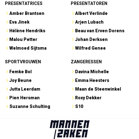
PRESENTATRICES
PRESENTATOREN
Amber Brantsen
Albert Verlinde
Eva Jinek
Arjen Lubach
Hélène Hendriks
Beau van Erven Dorens
Malou Petter
Johan Derksen
Welmoed Sijtsma
Wilfred Genee
SPORTVROUWEN
ZANGERESSEN
Femke Bol
Davina Michelle
Joy Beune
Emma Heesters
Jutta Leerdam
Maan de Steenwinkel
Pien Hersman
Roxy Dekker
Suzanne Schulting
S10