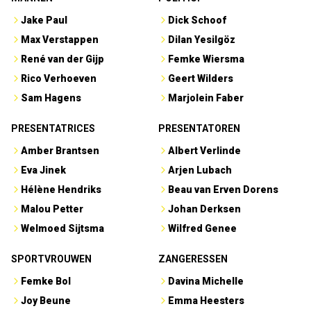
Jake Paul
Dick Schoof
Max Verstappen
Dilan Yesilgöz
René van der Gijp
Femke Wiersma
Rico Verhoeven
Geert Wilders
Sam Hagens
Marjolein Faber
PRESENTATRICES
PRESENTATOREN
Amber Brantsen
Albert Verlinde
Eva Jinek
Arjen Lubach
Hélène Hendriks
Beau van Erven Dorens
Malou Petter
Johan Derksen
Welmoed Sijtsma
Wilfred Genee
SPORTVROUWEN
ZANGERESSEN
Femke Bol
Davina Michelle
Joy Beune
Emma Heesters