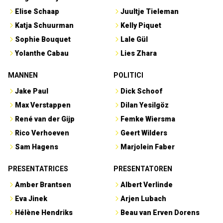
Elise Schaap
Juultje Tieleman
Katja Schuurman
Kelly Piquet
Sophie Bouquet
Lale Gül
Yolanthe Cabau
Lies Zhara
MANNEN
POLITICI
Jake Paul
Dick Schoof
Max Verstappen
Dilan Yesilgöz
René van der Gijp
Femke Wiersma
Rico Verhoeven
Geert Wilders
Sam Hagens
Marjolein Faber
PRESENTATRICES
PRESENTATOREN
Amber Brantsen
Albert Verlinde
Eva Jinek
Arjen Lubach
Hélène Hendriks
Beau van Erven Dorens