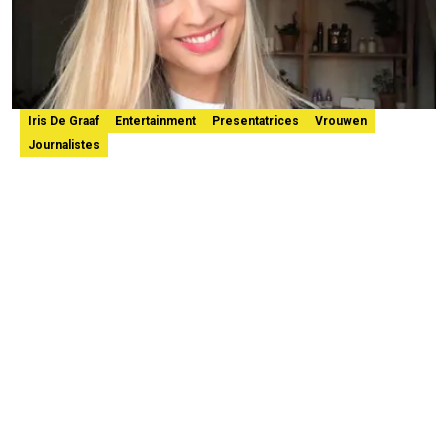
Iris De Graaf
Entertainment
Presentatrices
Vrouwen
Journalistes