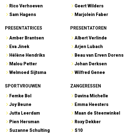
Rico Verhoeven
Geert Wilders
Sam Hagens
Marjolein Faber
PRESENTATRICES
PRESENTATOREN
Amber Brantsen
Albert Verlinde
Eva Jinek
Arjen Lubach
Hélène Hendriks
Beau van Erven Dorens
Malou Petter
Johan Derksen
Welmoed Sijtsma
Wilfred Genee
SPORTVROUWEN
ZANGERESSEN
Femke Bol
Davina Michelle
Joy Beune
Emma Heesters
Jutta Leerdam
Maan de Steenwinkel
Pien Hersman
Roxy Dekker
Suzanne Schulting
S10