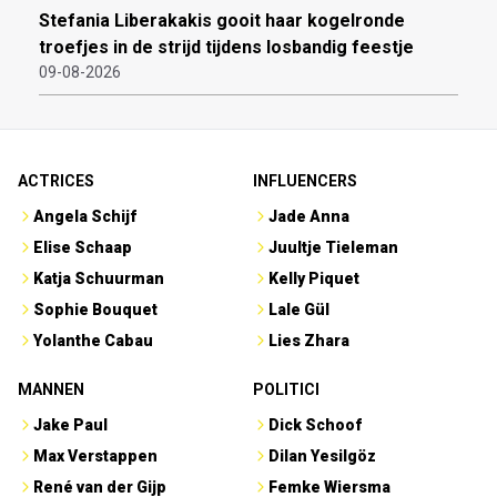
Stefania Liberakakis gooit haar kogelronde
troefjes in de strijd tijdens losbandig feestje
09-08-2026
ACTRICES
INFLUENCERS
Angela Schijf
Jade Anna
Elise Schaap
Juultje Tieleman
Katja Schuurman
Kelly Piquet
Sophie Bouquet
Lale Gül
Yolanthe Cabau
Lies Zhara
MANNEN
POLITICI
Jake Paul
Dick Schoof
Max Verstappen
Dilan Yesilgöz
René van der Gijp
Femke Wiersma