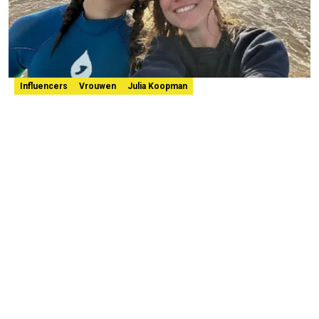
Influencers
Vrouwen
Julia Koopman