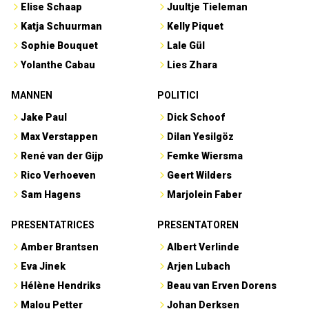
Elise Schaap
Juultje Tieleman
Katja Schuurman
Kelly Piquet
Sophie Bouquet
Lale Gül
Yolanthe Cabau
Lies Zhara
MANNEN
POLITICI
Jake Paul
Dick Schoof
Max Verstappen
Dilan Yesilgöz
René van der Gijp
Femke Wiersma
Rico Verhoeven
Geert Wilders
Sam Hagens
Marjolein Faber
PRESENTATRICES
PRESENTATOREN
Amber Brantsen
Albert Verlinde
Eva Jinek
Arjen Lubach
Hélène Hendriks
Beau van Erven Dorens
Malou Petter
Johan Derksen