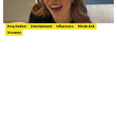
Roxy Dekker
Entertainment
Influencers
Rhode Kok
Vrouwen