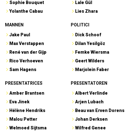
Sophie Bouquet
Lale Gül
Yolanthe Cabau
Lies Zhara
MANNEN
POLITICI
Jake Paul
Dick Schoof
Max Verstappen
Dilan Yesilgöz
René van der Gijp
Femke Wiersma
Rico Verhoeven
Geert Wilders
Sam Hagens
Marjolein Faber
PRESENTATRICES
PRESENTATOREN
Amber Brantsen
Albert Verlinde
Eva Jinek
Arjen Lubach
Hélène Hendriks
Beau van Erven Dorens
Malou Petter
Johan Derksen
Welmoed Sijtsma
Wilfred Genee