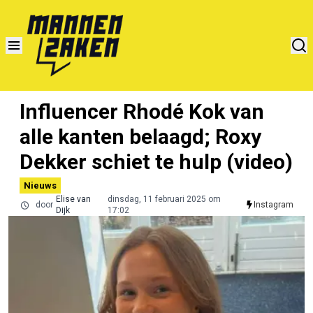
Influencer Rhodé Kok van
alle kanten belaagd; Roxy
Dekker schiet te hulp (video)
Nieuws
Elise van
dinsdag, 11 februari 2025 om
door
Instagram
Dijk
17:02